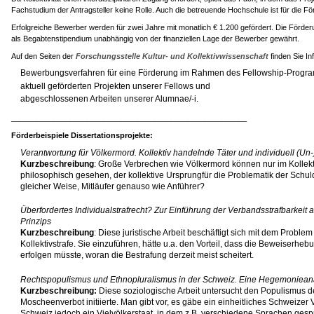
Fachstudium der Antragsteller keine Rolle. Auch die betreuende Hochschule ist für die Fö
Erfolgreiche Bewerber werden für zwei Jahre mit monatlich € 1.200 gefördert. Die Förder
als Begabtenstipendium unabhängig von der finanziellen Lage der Bewerber gewährt.
Auf den Seiten der
Forschungsstelle Kultur- und Kollektivwissenschaft
finden Sie I
Bewerbungsverfahren für eine Förderung im Rahmen des Fellowship-Progr
aktuell geförderten Projekten unserer Fellows und
abgeschlossenen Arbeiten unserer Alumnae/-i.
________________________________________________________
Förderbeispiele Dissertationsprojekte:
Verantwortung für Völkermord. Kollektiv handelnde Täter und individuell (Un-
Kurzbeschreibung
: Große Verbrechen wie Völkermord können nur im Kollek
philosophisch gesehen, der kollektive Ursprungfür die Problematik der Schuld?
gleicher Weise, Mitläufer genauso wie Anführer?
l
Überfordertes Individualstrafrecht? Zur Einführung der Verbandsstrafbarkeit al
Prinzips
Kurzbeschreibung
: Diese juristische Arbeit beschäftigt sich mit dem Probl
Kollektivstrafe. Sie einzuführen, hätte u.a. den Vorteil, dass die Beweiserhebu
erfolgen müsste, woran die Bestrafung derzeit meist scheitert.
l
Rechtspopulismus und Ethnopluralismus in der Schweiz. Eine Hegemoniea
Kurzbeschreibung:
Diese soziologische Arbeit untersucht den Populismus de
Moscheenverbot initiierte. Man gibt vor, es gäbe ein einheitliches Schweizer Vo
Schweiz jedoch ein Vielvölkerstaat, in dem z.B. verschiedene Sprachen gespr