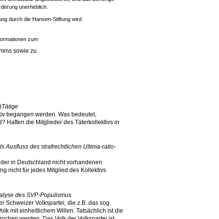
rderung unerheblich.
ung durch die Hansen-Stiftung wird
nformationen zum
amms sowie zu
)Tätige
tiv begangen werden. Was bedeutet,
 Haften die Mitglieder des Täterkollektivs in
s Ausfluss des strafrechtlichen Ultima-ratio-
em der in Deutschland nicht vorhandenen
ng nicht für jedes Mitglied des Kollektivs
nalyse des SVP-Populismus
r Schweizer Volkspartei, die z.B. das sog.
lk mit einheitlichem Willen. Tatsächlich ist die
ochen werden. Das Volk der Volkspartei ist