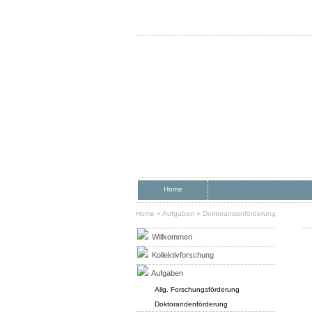
Home
Home
»
Aufgaben
»
Doktorandenförderung
Willkommen
Kollektivforschung
Aufgaben
Allg. Forschungsförderung
Doktorandenförderung