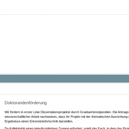
Doktorandenförderung
Wir fördern in erster Linie Dissertationsprojekte durch Graduiertenstipendien. Die Antrag
wissenschaftlicher Arbeit nachweisen, dass ihr Projekt mit der thematischen Ausrichtung 
Ergebnisse einen Erkenntnisfortschritt darstellen.
Da Kollektivität einen interdisziplinären Zugang erfordert, spielt das Fach, in dem das Proj