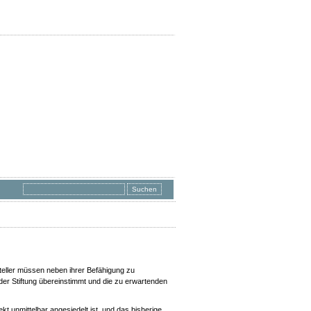
steller müssen neben ihrer Befähigung zu
der Stiftung übereinstimmt und die zu erwartenden
ekt unmittelbar angesiedelt ist, und das bisherige